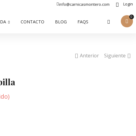
Login
info@carnicasmontero.com
0
NDA
CONTACTO
BLOG
FAQS
Anterior
Siguiente
billa
ido)