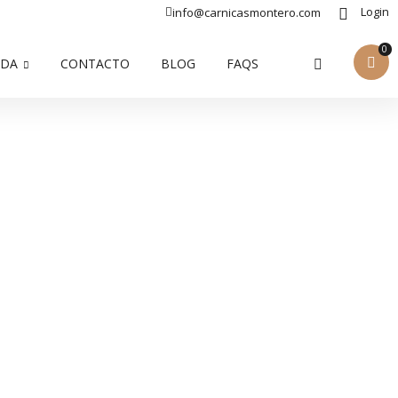
Login
info@carnicasmontero.com
0
NDA
CONTACTO
BLOG
FAQS