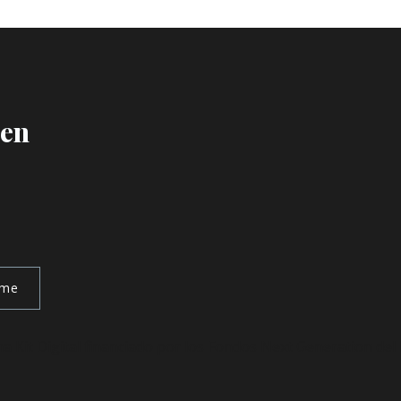
 en
rme