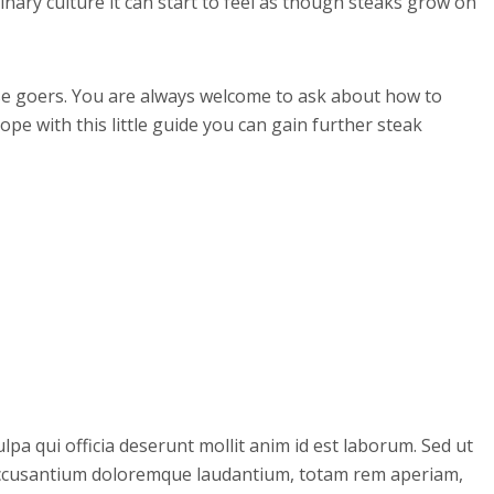
nary culture it can start to feel as though steaks grow on
use goers. You are always welcome to ask about how to
ope with this little guide you can gain further steak
lpa qui officia deserunt mollit anim id est laborum. Sed ut
 accusantium doloremque laudantium, totam rem aperiam,