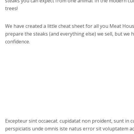
steaks you can expect from one animal. In the modern culi
trees!
We have created a little cheat sheet for all you Meat Ho
prepare the steaks (and everything else) we sell, but we h
confidence.
Excepteur sint occaecat. cupidatat non proident, sunt in cu
perspiciatis unde omnis iste natus error sit voluptatem