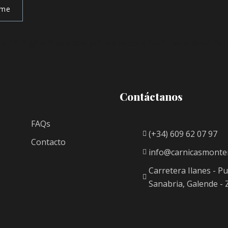
rme
Contáctanos
FAQs
(+34) 609 62 07 97
Contacto
info@carnicasmonte
Carretera Ilanes - P
Sanabria, Galende -